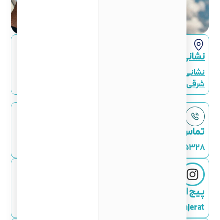
نشانی موسسه
نشانی: تهران، بلوار سعادت آباد، خیابان شهید قره تپه ای (۲۵
شرقی)، پلاک ۱۰
تماس با ما
۰۲۱-۴۵۳۲۸
پیج اینستاگرام
zangeneh_mohajerat