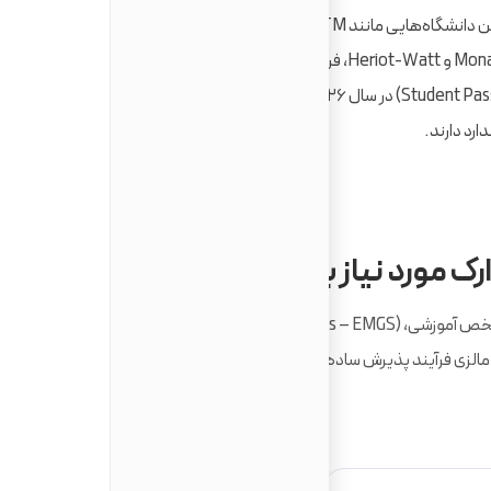
امنیت اجتماعی بالا و فرهنگ آسیایی–مدرن. مالزی با داشتن دانشگاه‌هایی مانند UM، UPM، UKM، UTM
و همچنین شعبه‌های بین‌المللی مانند Monash، Nottingham و Heriot-Watt، فرصت‌های تحصیلی
ارزشمندی ارائه می‌دهد. روند ویزای دانشجویی (Student Pass – EMGS) در سال ۲۰۲۶ سریع‌تر و شفاف‌تر
ارد دارند.
ک مورد نیاز برای
تحصیل در مالزی
چیست
برای دریافت پذیرش از دانشگاه‌های مالزی و اخذ ویزای دانشجویی (– EMGS
الزی فرآیند پذیرش ساده‌تری نسبت به اروپا دارد اما حساسیت بالایی در بررس
تمکن مالی دارد.