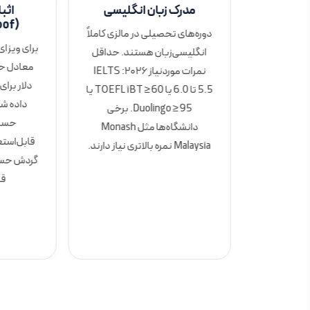
ی قبلی
مدرک زبان انگلیسی
اثب
(Financial Proof)
پلم و
دوره‌های تحصیلی در مالزی کاملاً
برای ویزای
 (برای
انگلیسی‌زبان هستند. حداقل
 کارشناسی
نمرات موردنیاز ۲۰۲۶: IELTS
دلار برا
 به همراه
5.5 تا 6.0 یا TOEFL iBT ≥ 60 یا
داده شو
. نیازی به
Duolingo ≥ 95. برخی
حساب
، اما مدارک
دانشگاه‌ها مثل Monash
قابل‌استع
معتبر باشند.
Malaysia نمره بالاتری نیاز دارند.
گردش حساب
برخی دانشگاه‌ها مانند UM و
قا
 ریزنمرات
 حداقلی
ند.