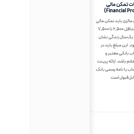
ات تمکن مالی
رزومه، انگیزه‌نامه و
توصیه‌نامه
 مالزی باید تمکن مالی
برای مقاطع ارشد و دکترا داشتن
معادل حداقل ۶٬۵۰۰ تا ۷٬۵۰۰
CV حرفه‌ای، انگیزه‌نامه آکادمیک،
ی یک‌سال زندگی نشان
و یک تا دو توصیه‌نامه ضروری
د. این مبلغ باید در
است. در دانشگاه‌های
 بانکی معتبر و
تحقیق‌محور مانند UM و UPM
ت
لام باشد. ارائه پرینت
داشتن سابقه پژوهشی امتیاز
 یا نامه رسمی بانک
ویژه محسوب می‌شود.
بل‌قبول است.